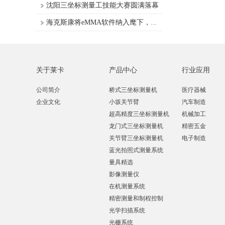
沈阳三坐标测量工技能大赛圆满落幕
海克斯康将eMMA软件纳入麾下，拓展质量数据管理
关于莱卡
产品中心
行业应用
公司简介
桥式三坐标测量机
医疗器械
企业文化
小坂关节臂
汽车制造
超高精度三坐标测量机
机械加工
龙门式三坐标测量机
精密五金
关节臂三坐标测量机
电子制造
蓝光拍照式测量系统
量具精选
影像测量仪
在机测量系统
精密测量和制程控制
光学扫描系统
光栅系统