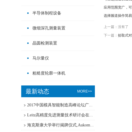
应用范围宽广，可
半导体制程设备
选择频道操作简易
上一篇：没有了
微细深孔测量装置
下一篇：
拾取式对刀仪
晶圆检测装置
马尔量仪
粗糙度轮廓一体机
最新动态
MORE>>
2017中国模具智能制造高峰论坛广东长安盛大举行
Leitz高精度先进测量技术研讨会在深圳召开
海克斯康大学举行揭牌仪式,Aukom免费公开课正式