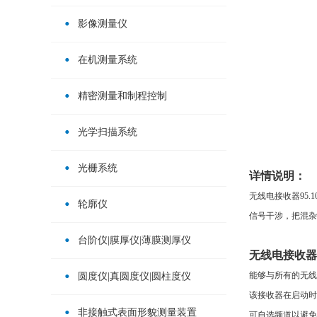
影像测量仪
在机测量系统
精密测量和制程控制
光学扫描系统
光栅系统
详情说明：
无线电接收器95.
轮廓仪
信号干涉，把混杂
台阶仪|膜厚仪|薄膜测厚仪
无线电接收器9
能够与所有的无线
圆度仪|真圆度仪|圆柱度仪
该接收器在启动时
非接触式表面形貌测量装置
可自选频道以避免